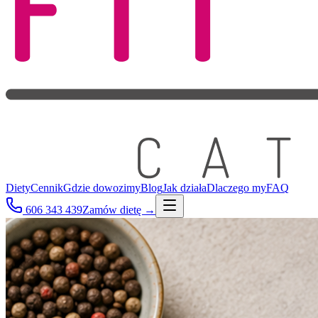
Diety
Cennik
Gdzie dowozimy
Blog
Jak działa
Dlaczego my
FAQ
606 343 439
Zamów dietę →